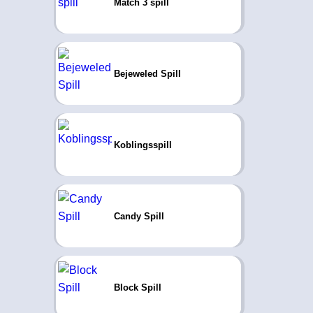
Match 3 spill
Bejeweled Spill
Koblingsspill
Candy Spill
Block Spill