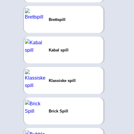
Brettspill
Kabal spill
Klassiske spill
Brick Spill