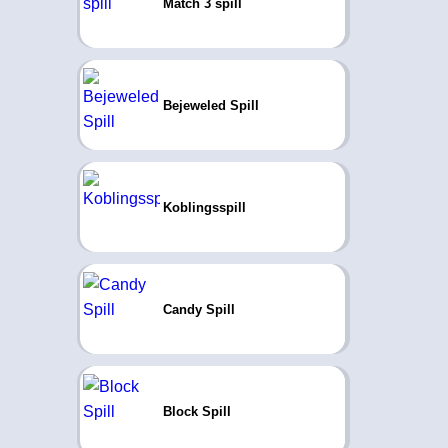
Match 3 spill
Bejeweled Spill
Koblingsspill
Candy Spill
Block Spill