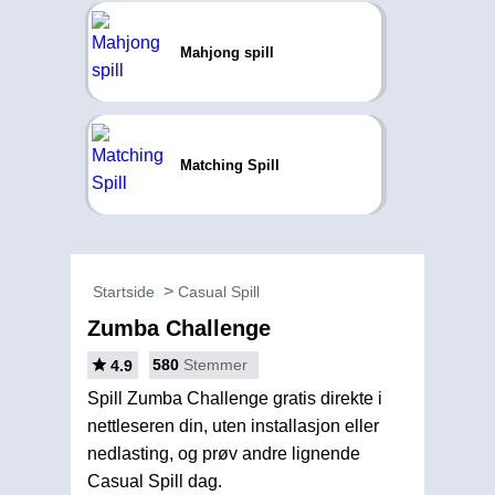
Mahjong spill
Matching Spill
Startside
Casual Spill
Zumba Challenge
580
Stemmer
4.9
Spill Zumba Challenge gratis direkte i
nettleseren din, uten installasjon eller
nedlasting, og prøv andre lignende
Casual Spill dag.