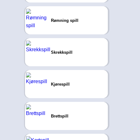
Rømning spill
Skrekkspill
Kjørespill
Brettspill