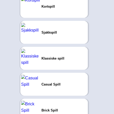
Kortspill
Sjakkspill
Klassiske spill
Casual Spill
Brick Spill