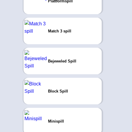
Plattformspill
Match 3 spill
Bejeweled Spill
Block Spill
Minispill