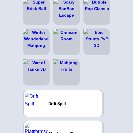
Drift Spill