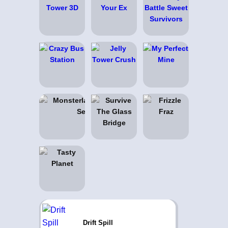
Drift Spill