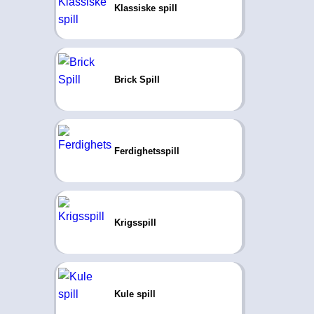
Klassiske spill
Brick Spill
Ferdighetsspill
Krigsspill
Kule spill