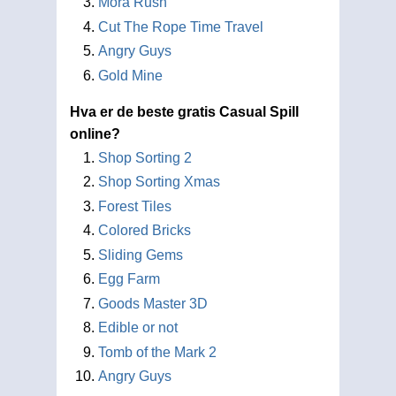
Mora Rush
Cut The Rope Time Travel
Angry Guys
Gold Mine
Hva er de beste gratis Casual Spill
online?
Shop Sorting 2
Shop Sorting Xmas
Forest Tiles
Colored Bricks
Sliding Gems
Egg Farm
Goods Master 3D
Edible or not
Tomb of the Mark 2
Angry Guys