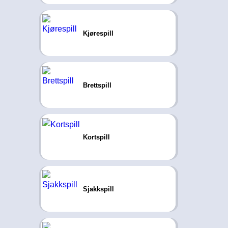
Kjørespill
Brettspill
Kortspill
Sjakkspill