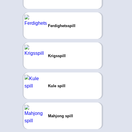
Ferdighetsspill
Krigsspill
Kule spill
Mahjong spill