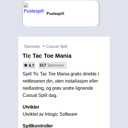
Puslespill
Startside
Casual Spill
Tic Tac Toe Mania
317
Stemmer
4.7
Spill Tic Tac Toe Mania gratis direkte i
nettleseren din, uten installasjon eller
nedlasting, og prøv andre lignende
Casual Spill dag.
Utvikler
Utviklet av Inlogic Software
Spillkontroller