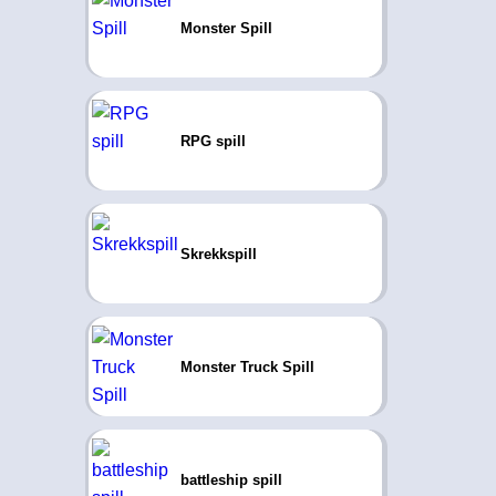
Monster Spill
RPG spill
Skrekkspill
Monster Truck Spill
battleship spill