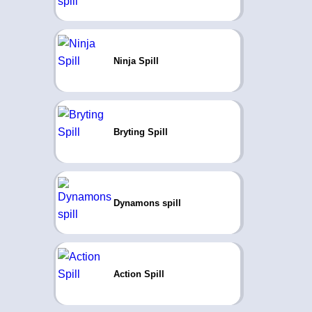
Ninja Spill
Bryting Spill
Dynamons spill
Action Spill