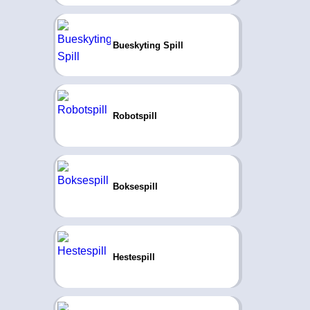
Bueskyting Spill
Robotspill
Boksespill
Hestespill