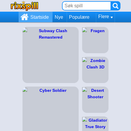
Flere
Startside
Nye
Populære