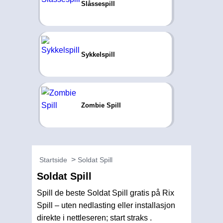
Slåssespill
Sykkelspill
Zombie Spill
Startside
Soldat Spill
Soldat Spill
Spill de beste Soldat Spill gratis på Rix
Spill – uten nedlasting eller installasjon
direkte i nettleseren; start straks .