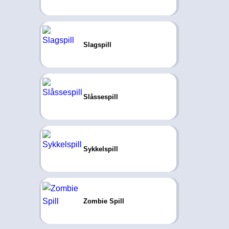
Slagspill
Slåssespill
Sykkelspill
Zombie Spill