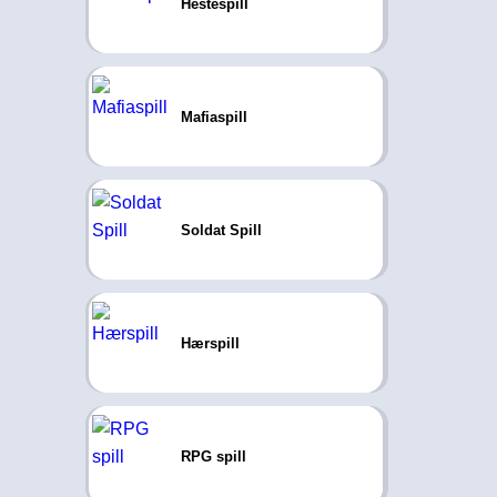
Hestespill
Mafiaspill
Soldat Spill
Hærspill
RPG spill