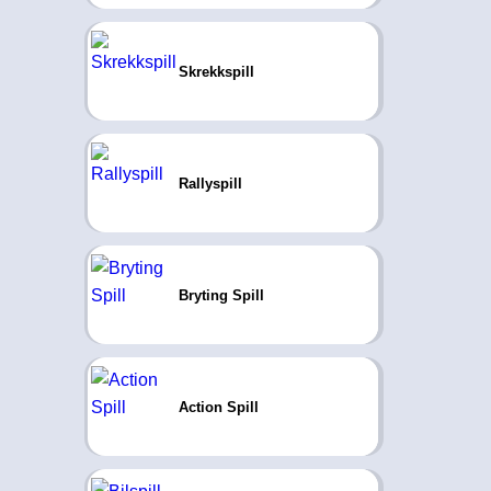
Skrekkspill
Rallyspill
Bryting Spill
Action Spill