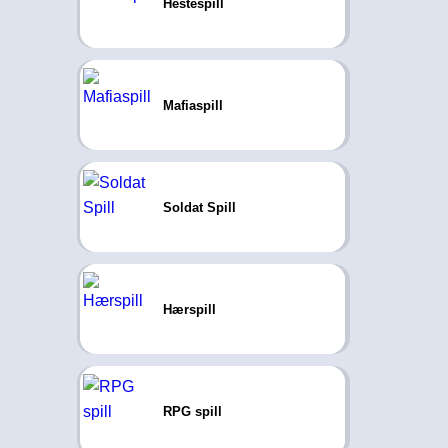
Hestespill
Mafiaspill
Soldat Spill
Hærspill
RPG spill