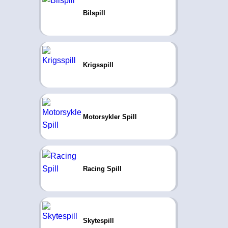
Bilspill
Krigsspill
Motorsykler Spill
Racing Spill
Skytespill