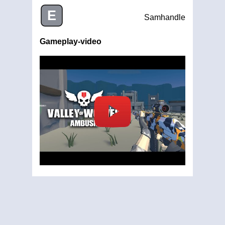
E
Samhandle
Gameplay-video