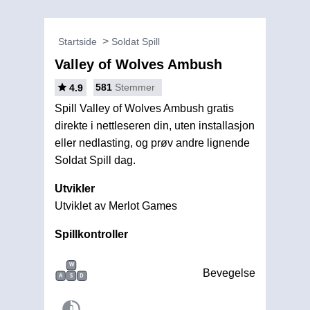
Startside
Soldat Spill
Valley of Wolves Ambush
581
Stemmer
4.9
Spill Valley of Wolves Ambush gratis
direkte i nettleseren din, uten installasjon
eller nedlasting, og prøv andre lignende
Soldat Spill dag.
Utvikler
Utviklet av Merlot Games
Spillkontroller
W
Bevegelse
A
S
D