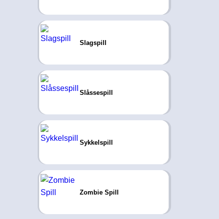
Slagspill
Slåssespill
Sykkelspill
Zombie Spill