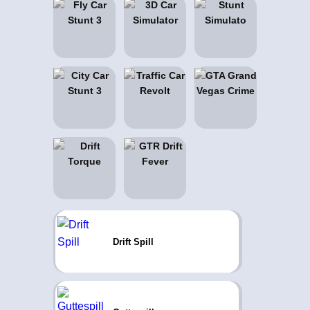
Drift Spill