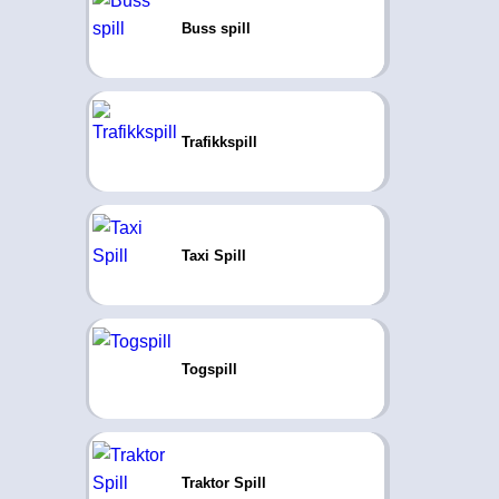
Buss spill
Trafikkspill
Taxi Spill
Togspill
Traktor Spill