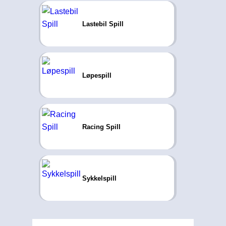
Lastebil Spill
Løpespill
Racing Spill
Sykkelspill