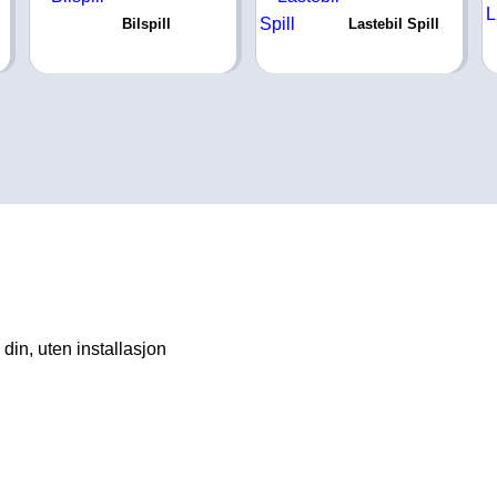
Bilspill
Lastebil Spill
din, uten installasjon