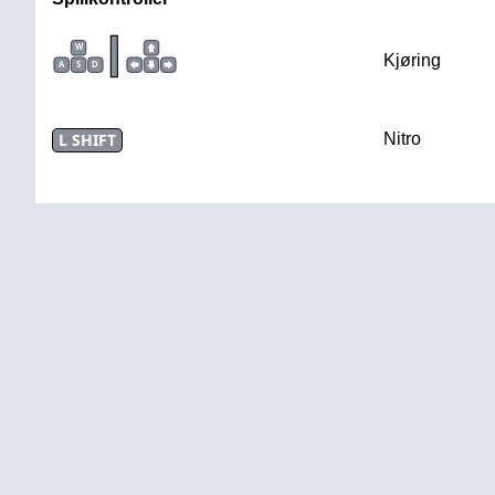
|
W
Kjøring
A
S
D
L SHIFT
Nitro