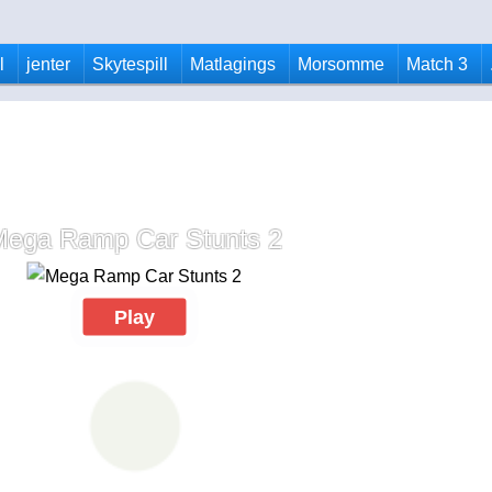
l
jenter
Skytespill
Matlagings
Morsomme
Match 3
ega Ramp Car Stunts 2
Play