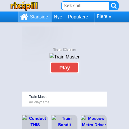
Flere
Startside
Nye
Populære
Train Master
Play
Train Master
av Playgama