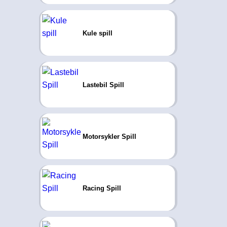
Kule spill
Lastebil Spill
Motorsykler Spill
Racing Spill