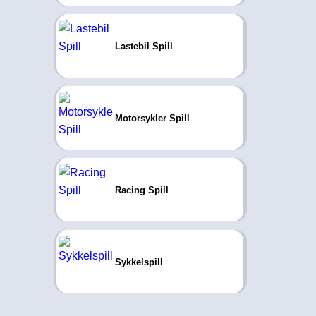
Lastebil Spill
Motorsykler Spill
Racing Spill
Sykkelspill