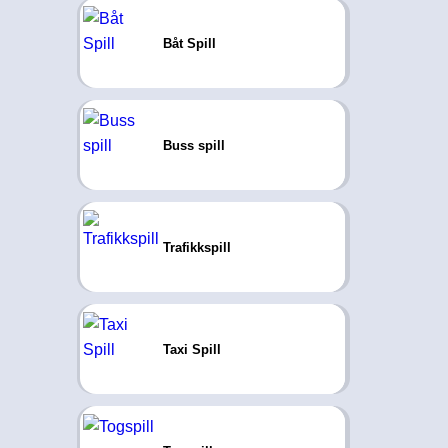
Båt Spill
Buss spill
Trafikkspill
Taxi Spill