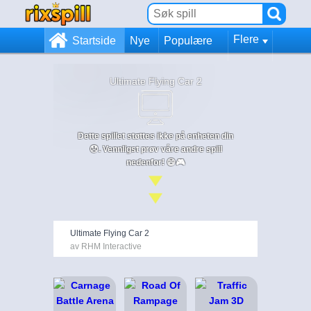
Flere
Startside
Nye
Populære
Ultimate Flying Car 2
Dette spillet støttes ikke på enheten din
😞. Vennligst prøv våre andre spill
nedenfor! 😄🎮
Ultimate Flying Car 2
av RHM Interactive