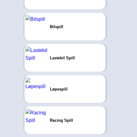
Bilspill
Lastebil Spill
Løpespill
Racing Spill