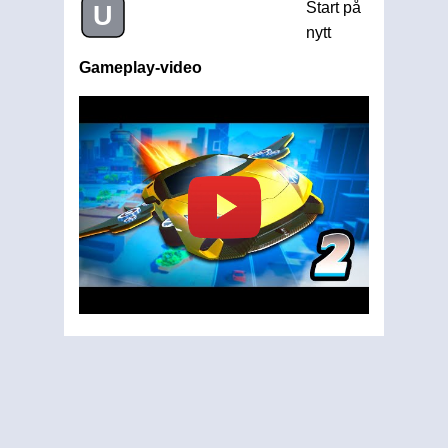
Start på
U
nytt
Gameplay-video