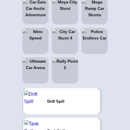
Drift Spill