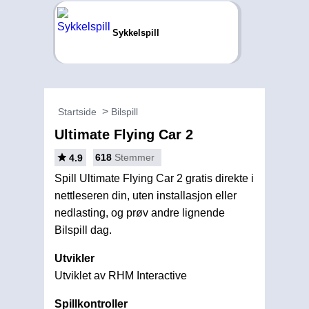
Sykkelspill
Startside
Bilspill
Ultimate Flying Car 2
618
Stemmer
4.9
Spill Ultimate Flying Car 2 gratis direkte i
nettleseren din, uten installasjon eller
nedlasting, og prøv andre lignende
Bilspill dag.
Utvikler
Utviklet av RHM Interactive
Spillkontroller