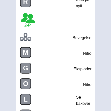
R
nytt
2-P
Bevegelse
M
Nitro
G
Eksploder
O
Nitro
Se
L
bakover