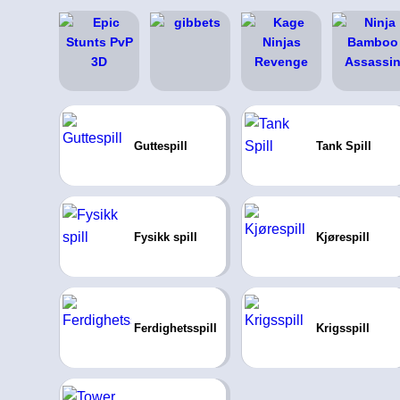
Guttespill
Tank Spill
Fysikk spill
Kjørespill
Ferdighetsspill
Krigsspill