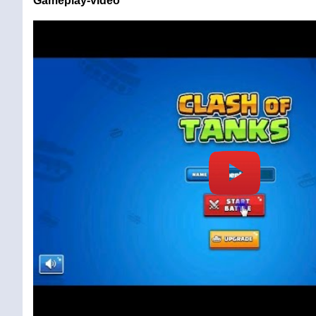
Gameplay-video