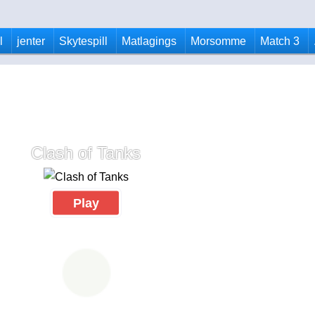
l
jenter
Skytespill
Matlagings
Morsomme
Match 3
Clash of Tanks
Play