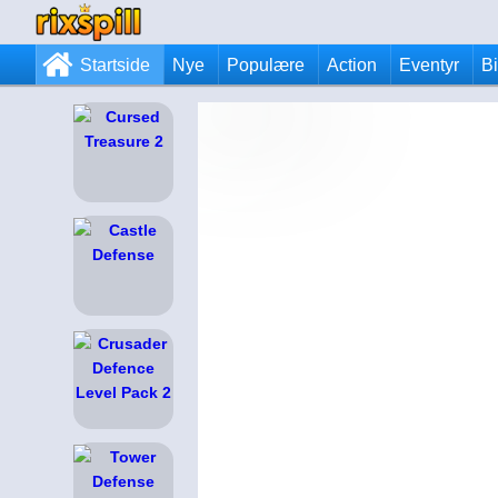
Startside
Nye
Populære
Action
Eventyr
Bi