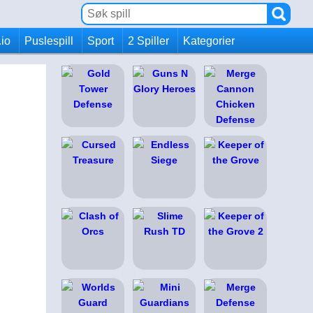
.io
Puslespill
Sport
2 Spiller
Kategorier