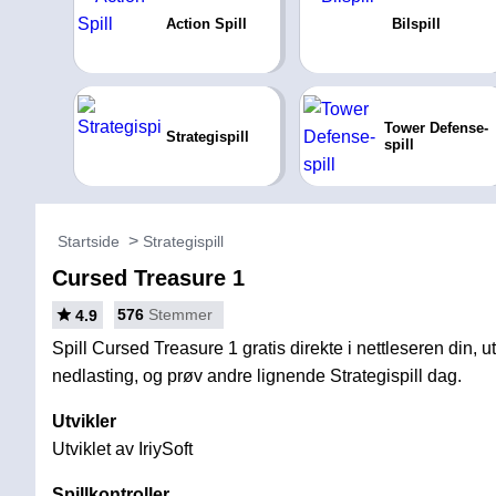
Action Spill
Bilspill
Tower Defense-
Strategispill
spill
Startside
Strategispill
Cursed Treasure 1
576
Stemmer
4.9
Spill Cursed Treasure 1 gratis direkte i nettleseren din, ut
nedlasting, og prøv andre lignende Strategispill dag.
Utvikler
Utviklet av IriySoft
Spillkontroller