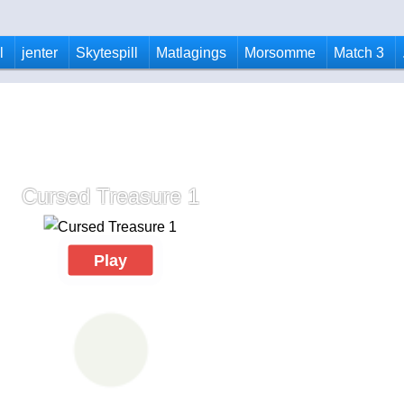
l
jenter
Skytespill
Matlagings
Morsomme
Match 3
Cursed Treasure 1
Play