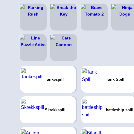
Tankespill
Tank Spill
Skrekkspill
battleship spill