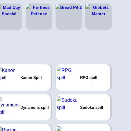
Kanon Spill
RPG spill
Dynamons spill
Sudoku spill