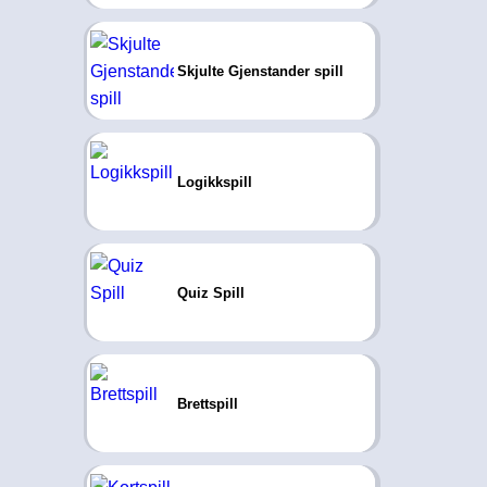
Skjulte Gjenstander spill
Logikkspill
Quiz Spill
Brettspill