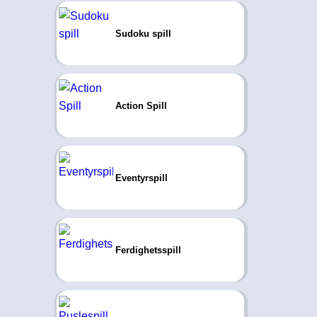
Sudoku spill
Action Spill
Eventyrspill
Ferdighetsspill