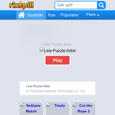
Flere
Startside
Nye
Populære
Line Puzzle Artist
Play
Line Puzzle Artist
av Yizhiyuan Network Technology Co., Ltd.