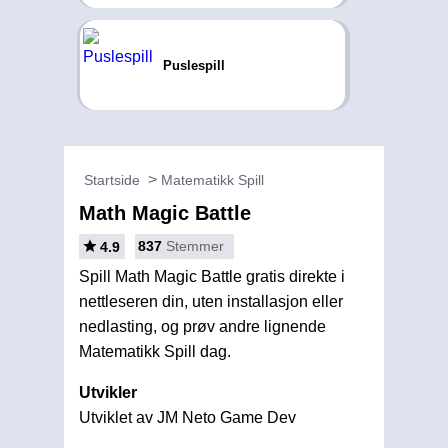
Puslespill
Startside
Matematikk Spill
Math Magic Battle
837
Stemmer
4.9
Spill Math Magic Battle gratis direkte i
nettleseren din, uten installasjon eller
nedlasting, og prøv andre lignende
Matematikk Spill dag.
Utvikler
Utviklet av JM Neto Game Dev