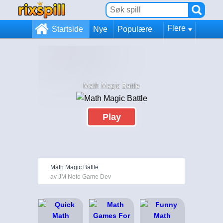
Flere
Startside
Nye
Populære
Math Magic Battle
Play
Math Magic Battle
av JM Neto Game Dev