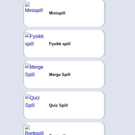
Minispill
Fysikk spill
Merge Spill
Quiz Spill