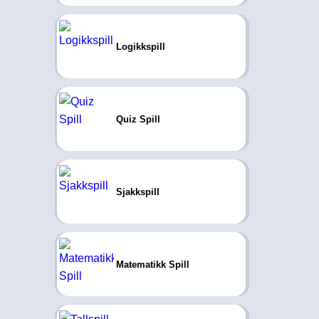
Logikkspill
Quiz Spill
Sjakkspill
Matematikk Spill