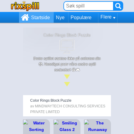
Flere
Startside
Nye
Populære
Color Rings Block Puzzle
Dette spillet støttes ikke på enheten din
😞. Vennligst prøv våre andre spill
nedenfor! 😄🎮
Color Rings Block Puzzle
av MINDWAYTECH CONSULTING SERVICES
PRIVATE LIMITED