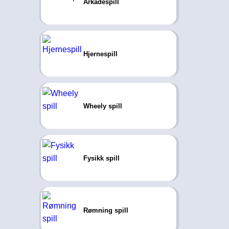
Arkadespill
Hjernespill
Wheely spill
Fysikk spill
Rømning spill