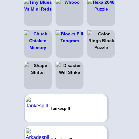
Tankespill