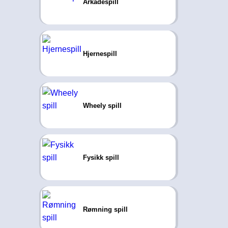
Arkadespill
Hjernespill
Wheely spill
Fysikk spill
Rømning spill