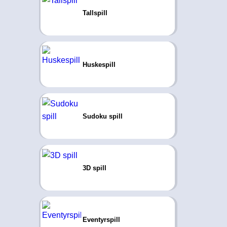
Tallspill
Huskespill
Sudoku spill
3D spill
Eventyrspill