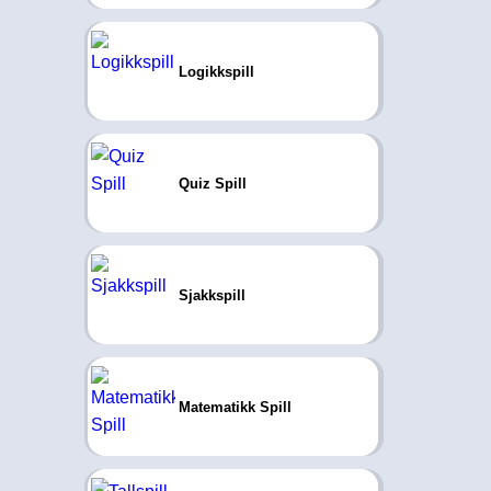
Logikkspill
Quiz Spill
Sjakkspill
Matematikk Spill