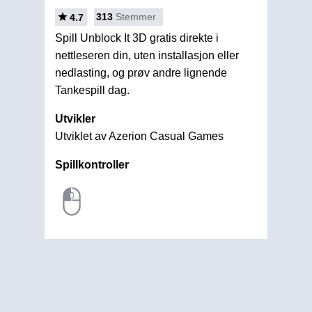
313
Stemmer
4.7
Spill Unblock It 3D gratis direkte i
nettleseren din, uten installasjon eller
nedlasting, og prøv andre lignende
Tankespill dag.
Utvikler
Utviklet av Azerion Casual Games
Spillkontroller