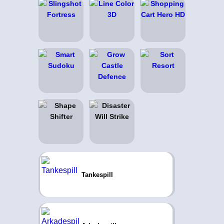
Tankespill