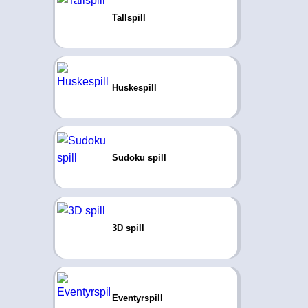
Tallspill
Huskespill
Sudoku spill
3D spill
Eventyrspill