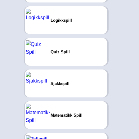
Logikkspill
Quiz Spill
Sjakkspill
Matematikk Spill