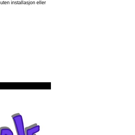
uten installasjon eller