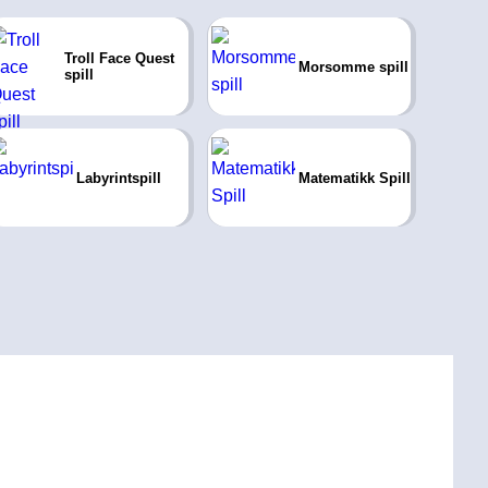
Troll Face Quest
Morsomme spill
spill
Labyrintspill
Matematikk Spill