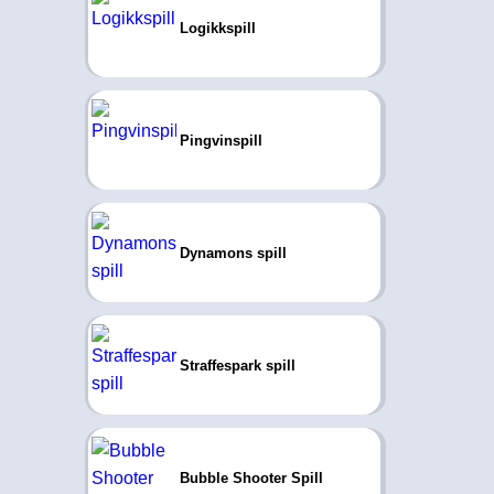
Logikkspill
Pingvinspill
Dynamons spill
Straffespark spill
Bubble Shooter Spill