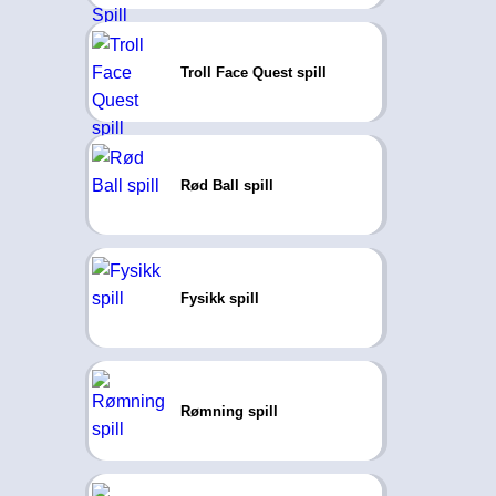
Troll Face Quest spill
Rød Ball spill
Fysikk spill
Rømning spill