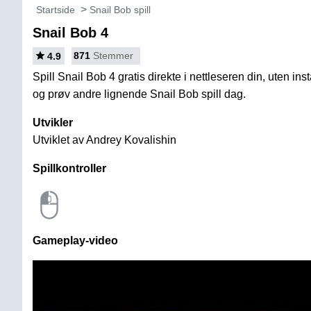
Startside
Snail Bob spill
Snail Bob 4
871
Stemmer
4.9
Spill Snail Bob 4 gratis direkte i nettleseren din, uten ins
og prøv andre lignende Snail Bob spill dag.
Utvikler
Utviklet av Andrey Kovalishin
Spillkontroller
Gameplay-video