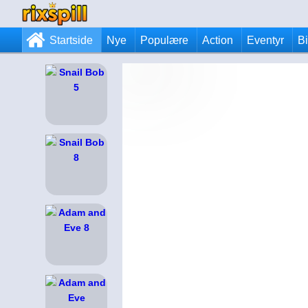
Startside
Nye
Populære
Action
Eventyr
Bi