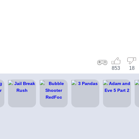
853
18