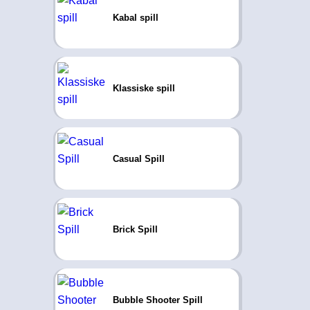
Kabal spill
Klassiske spill
Casual Spill
Brick Spill
Bubble Shooter Spill