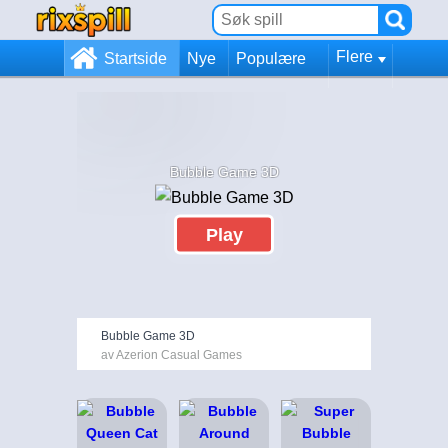
Flere
Startside
Nye
Populære
Bubble Game 3D
Play
Bubble Game 3D
av Azerion Casual Games