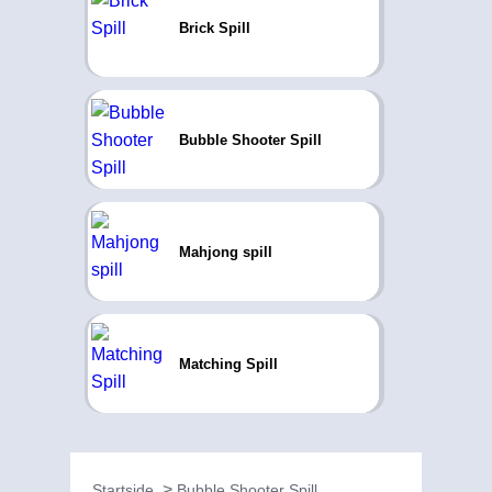
Brick Spill
Bubble Shooter Spill
Mahjong spill
Matching Spill
Startside
Bubble Shooter Spill