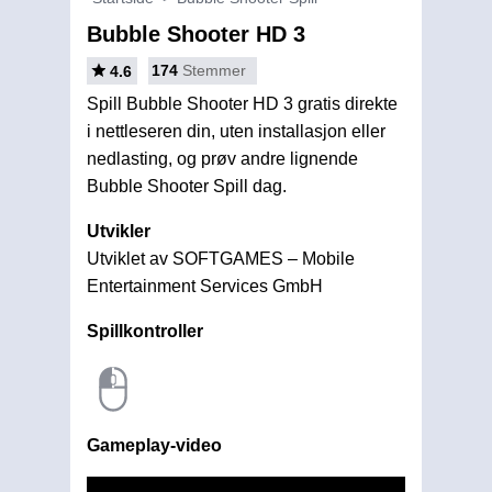
Bubble Shooter HD 3
174
Stemmer
4.6
Spill Bubble Shooter HD 3 gratis direkte
i nettleseren din, uten installasjon eller
nedlasting, og prøv andre lignende
Bubble Shooter Spill dag.
Utvikler
Utviklet av SOFTGAMES – Mobile
Entertainment Services GmbH
Spillkontroller
Gameplay-video