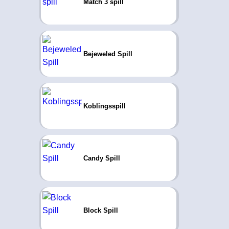
Match 3 spill
Bejeweled Spill
Koblingsspill
Candy Spill
Block Spill