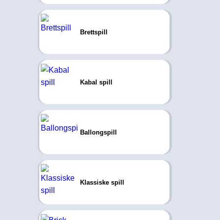
Brettspill
Kabal spill
Ballongspill
Klassiske spill