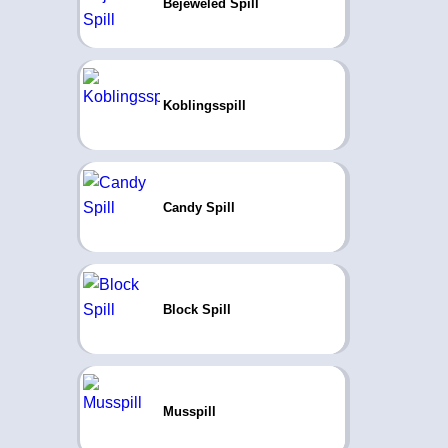
Bejeweled Spill
Koblingsspill
Candy Spill
Block Spill
Musspill