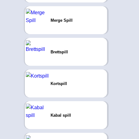
Merge Spill
Brettspill
Kortspill
Kabal spill