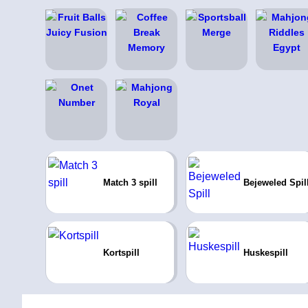
Match 3 spill
Bejeweled Spil
Kortspill
Huskespill