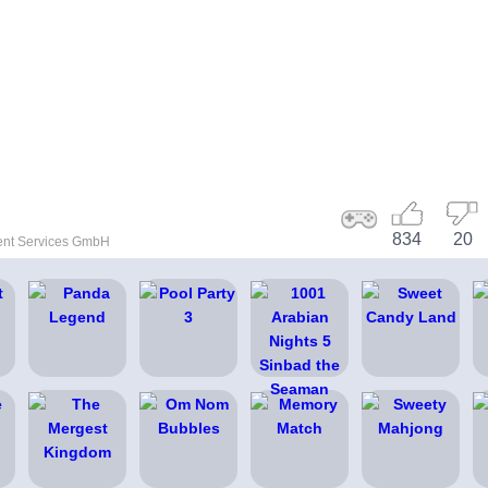
834
20
ent Services GmbH