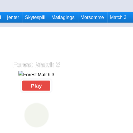
l
jenter
Skytespill
Matlagings
Morsomme
Match 3
Forest Match 3
Play