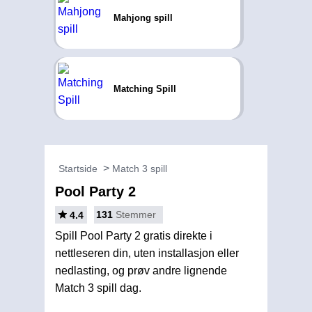
Mahjong spill
Matching Spill
Startside
Match 3 spill
Pool Party 2
131
Stemmer
4.4
Spill Pool Party 2 gratis direkte i
nettleseren din, uten installasjon eller
nedlasting, og prøv andre lignende
Match 3 spill dag.