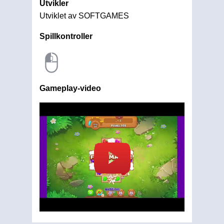
Utvikler
Utviklet av SOFTGAMES
Spillkontroller
Gameplay-video