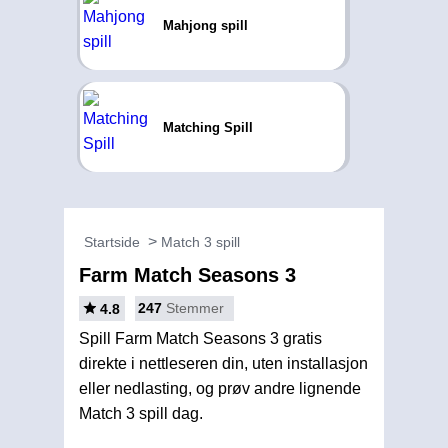
Mahjong spill
Matching Spill
Startside
Match 3 spill
Farm Match Seasons 3
247
Stemmer
4.8
Spill Farm Match Seasons 3 gratis
direkte i nettleseren din, uten installasjon
eller nedlasting, og prøv andre lignende
Match 3 spill dag.