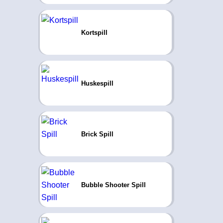
Kortspill
Huskespill
Brick Spill
Bubble Shooter Spill