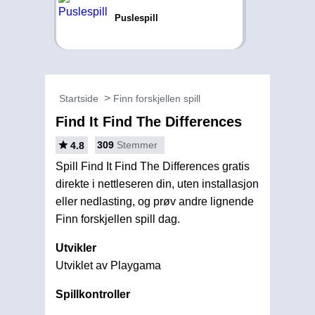
Puslespill
Startside
Finn forskjellen spill
Find It Find The Differences
309
Stemmer
4.8
Spill Find It Find The Differences gratis
direkte i nettleseren din, uten installasjon
eller nedlasting, og prøv andre lignende
Finn forskjellen spill dag.
Utvikler
Utviklet av Playgama
Spillkontroller