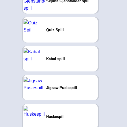
Skjulte Gjenstander spill
Quiz Spill
Kabal spill
Jigsaw Puslespill
Huskespill