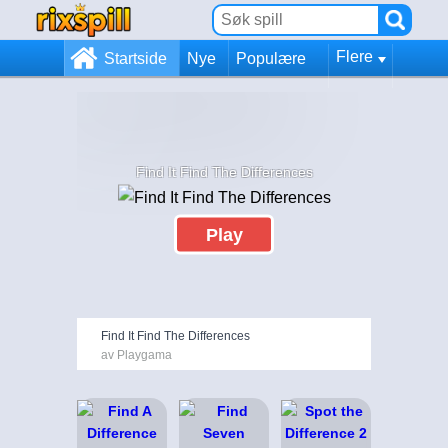
Flere
Startside
Nye
Populære
Find It Find The Differences
Play
Find It Find The Differences
av Playgama