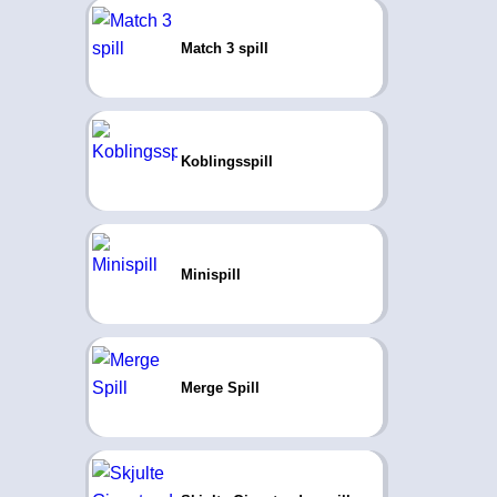
Match 3 spill
Koblingsspill
Minispill
Merge Spill