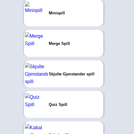
Minispill
Merge Spill
Skjulte Gjenstander spill
Quiz Spill