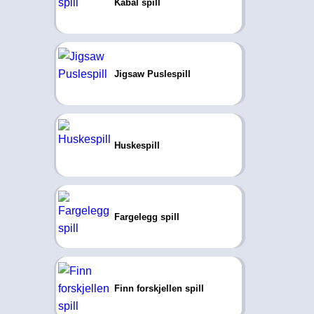
Kabal spill
Jigsaw Puslespill
Huskespill
Fargelegg spill
Finn forskjellen spill