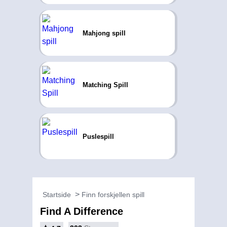
Mahjong spill
Matching Spill
Puslespill
Startside
Finn forskjellen spill
Find A Difference