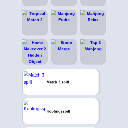
Match 3 spill
Koblingsspill