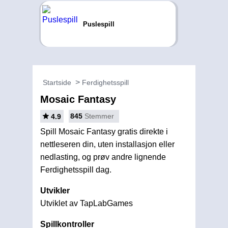
Puslespill
Startside
Ferdighetsspill
Mosaic Fantasy
845
Stemmer
4.9
Spill Mosaic Fantasy gratis direkte i
nettleseren din, uten installasjon eller
nedlasting, og prøv andre lignende
Ferdighetsspill dag.
Utvikler
Utviklet av TapLabGames
Spillkontroller