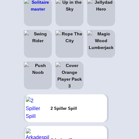
2 Spiller Spill