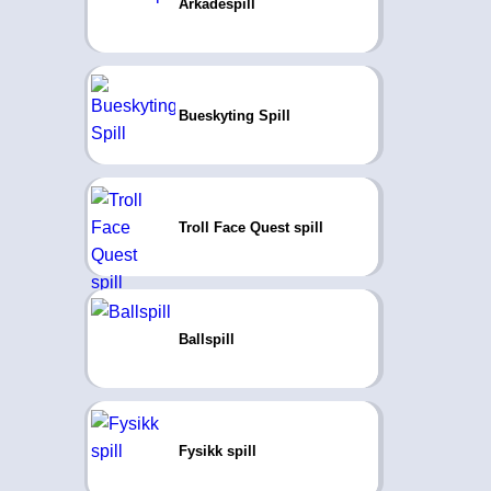
Arkadespill
Bueskyting Spill
Troll Face Quest spill
Ballspill
Fysikk spill