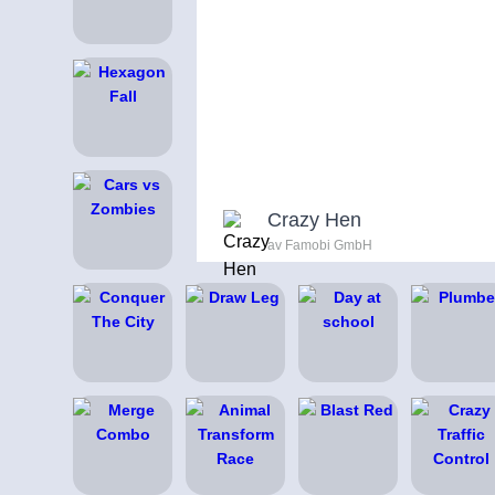
Crazy Hen
av Famobi GmbH