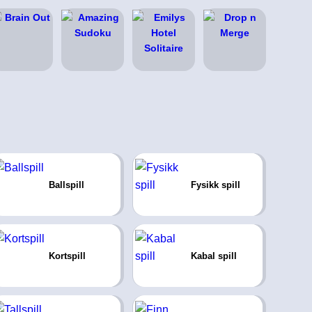
Ballspill
Fysikk spill
Kortspill
Kabal spill