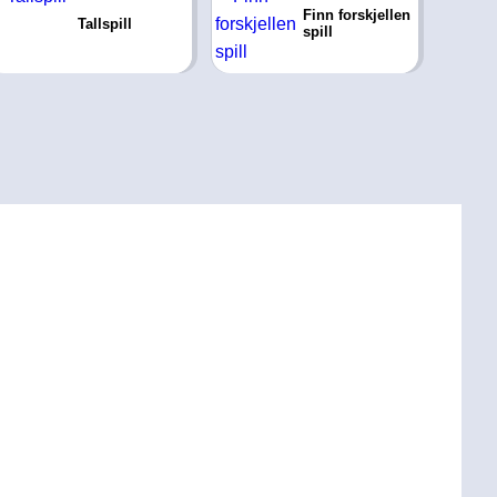
Finn forskjellen
Tallspill
spill