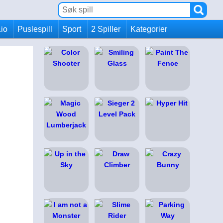
.io
Puslespill
Sport
2 Spiller
Kategorier