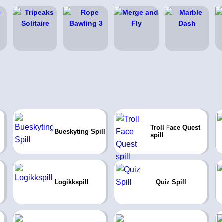
Troll Face Quest
Bueskyting Spill
spill
Logikkspill
Quiz Spill