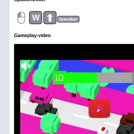
W
Spacebar
Gameplay-video