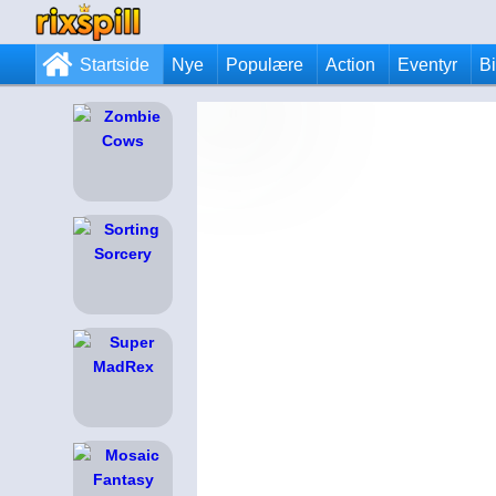
Startside
Nye
Populære
Action
Eventyr
Bi