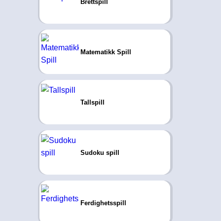
Brettspill
Matematikk Spill
Tallspill
Sudoku spill
Ferdighetsspill