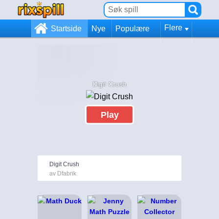
Flere
Startside
Nye
Populære
Digit Crush
Play
Digit Crush
av Dfabrik