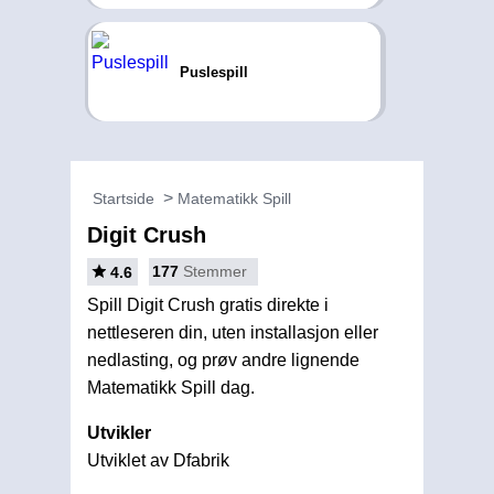
Puslespill
Startside
Matematikk Spill
Digit Crush
177
Stemmer
4.6
Spill Digit Crush gratis direkte i
nettleseren din, uten installasjon eller
nedlasting, og prøv andre lignende
Matematikk Spill dag.
Utvikler
Utviklet av Dfabrik