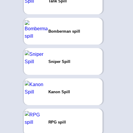
Tank Spill
Bomberman spill
Sniper Spill
Kanon Spill
RPG spill