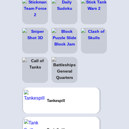
Tankespill