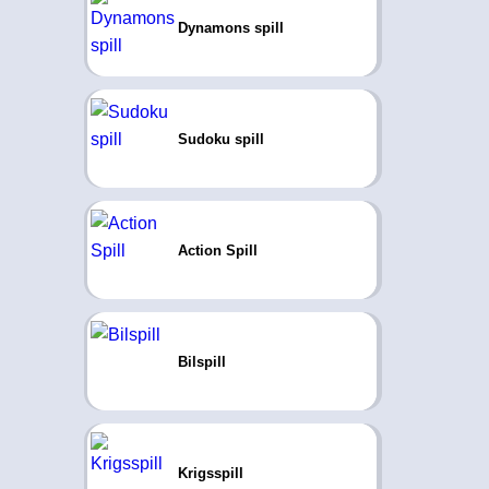
Dynamons spill
Sudoku spill
Action Spill
Bilspill
Krigsspill