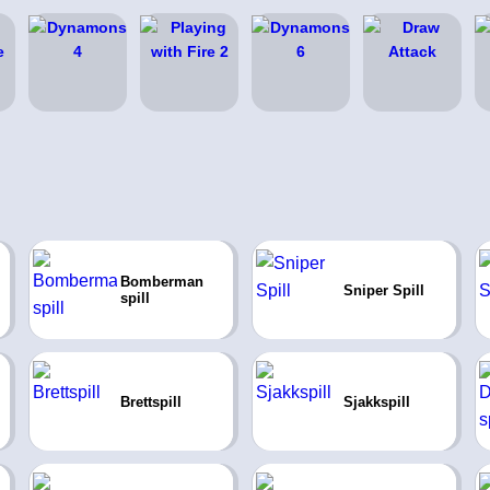
Bomberman
Sniper Spill
spill
Brettspill
Sjakkspill