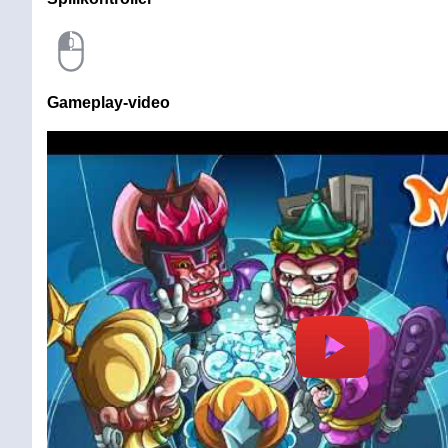
Gameplay-video