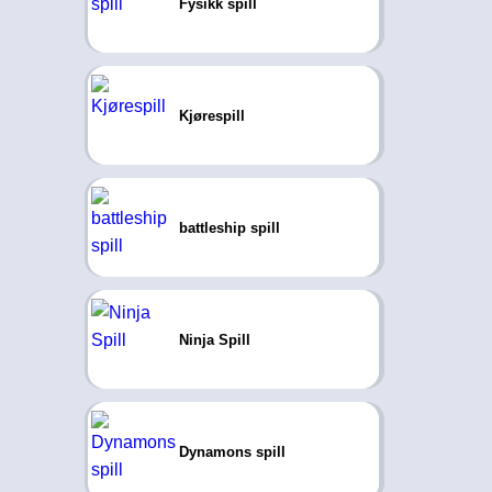
Fysikk spill
Kjørespill
battleship spill
Ninja Spill
Dynamons spill