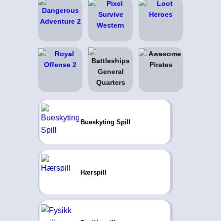
Bueskyting Spill
Hærspill