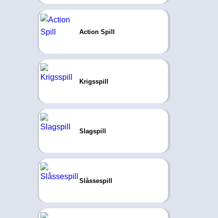
Action Spill
Krigsspill
Slagspill
Slåssespill