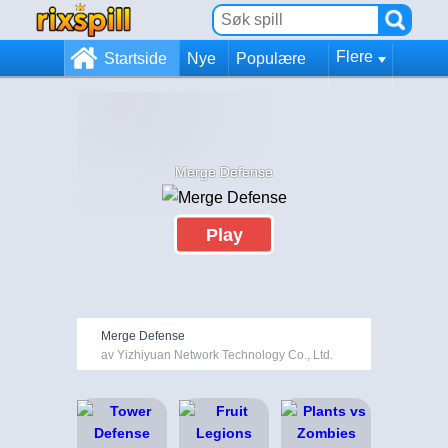
Flere
Startside
Nye
Populære
Merge Defense
Play
Merge Defense
av Yizhiyuan Network Technology Co., Ltd.