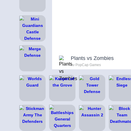
Plants vs Zombies
av PopCap Games