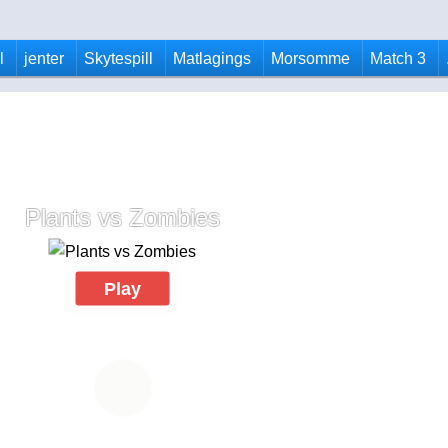
l
jenter
Skytespill
Matlagings
Morsomme
Match 3
Plants vs Zombies
Play