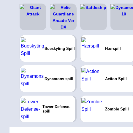
Bueskyting Spill
Hærspill
Dynamons spill
Action Spill
Tower Defense-
Zombie Spill
spill