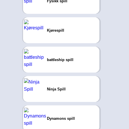
Fysikk spill
Kjørespill
battleship spill
Ninja Spill
Dynamons spill