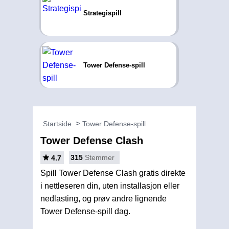
Strategispill
Tower Defense-spill
Startside
Tower Defense-spill
Tower Defense Clash
315
Stemmer
4.7
Spill Tower Defense Clash gratis direkte
i nettleseren din, uten installasjon eller
nedlasting, og prøv andre lignende
Tower Defense-spill dag.