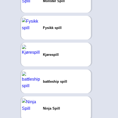
Monster Spill
Fysikk spill
Kjørespill
battleship spill
Ninja Spill