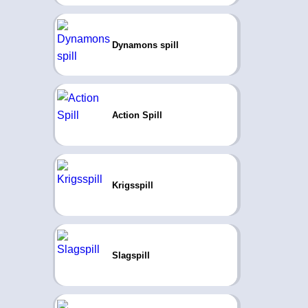
Dynamons spill
Action Spill
Krigsspill
Slagspill