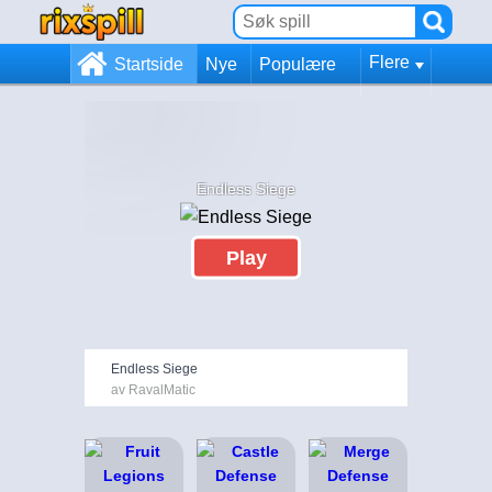
Flere
Startside
Nye
Populære
Endless Siege
Play
Endless Siege
av RavalMatic