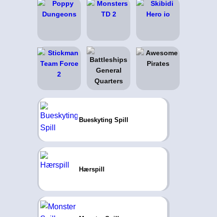
Bueskyting Spill
Hærspill