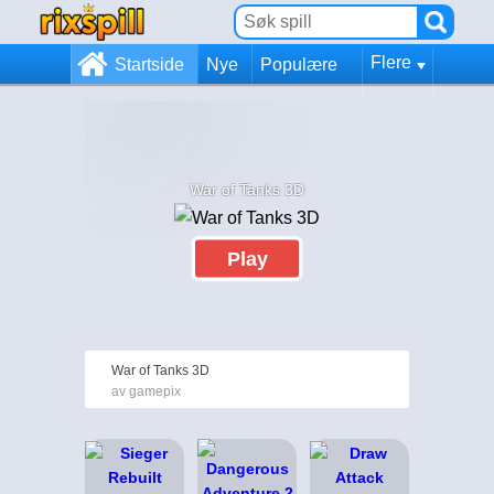
Flere
Startside
Nye
Populære
War of Tanks 3D
Play
War of Tanks 3D
av gamepix