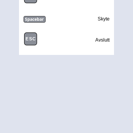
Spacebar
Skyte
ESC
Avslutt