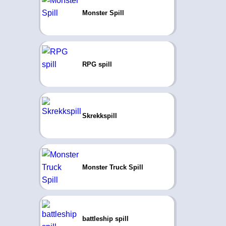
Monster Spill
RPG spill
Skrekkspill
Monster Truck Spill
battleship spill