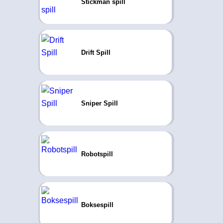
Stickman spill
Drift Spill
Sniper Spill
Robotspill
Boksespill