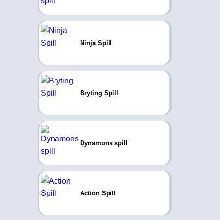
Ninja Spill
Bryting Spill
Dynamons spill
Action Spill