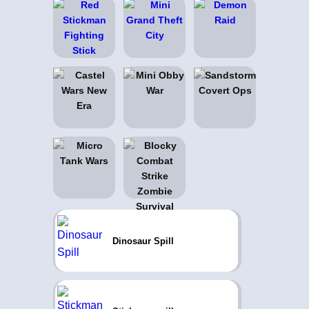
Dinosaur Spill