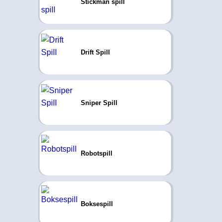
Stickman spill
Drift Spill
Sniper Spill
Robotspill
Boksespill