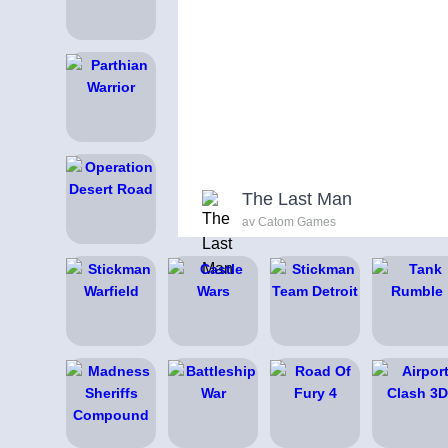
The Last Man
av Catom Games