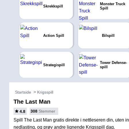
Monster Truck
Skrekkspill
Spill
Action Spill
Bilspill
Tower Defense-
Strategispill
spill
Startside
Krigsspill
The Last Man
308
Stemmer
4.8
Spill The Last Man gratis direkte i nettleseren din, uten in
nedlasting, og prøv andre lignende Krigsspill dag.