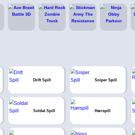
Drift Spill
Sniper Spill
Soldat Spill
Hærspill