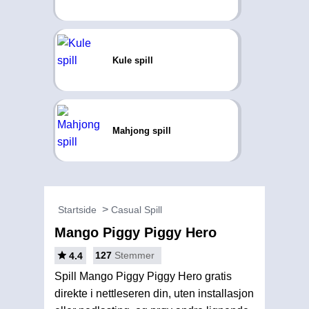
Kule spill
Mahjong spill
Startside
Casual Spill
Mango Piggy Piggy Hero
127
Stemmer
4.4
Spill Mango Piggy Piggy Hero gratis
direkte i nettleseren din, uten installasjon